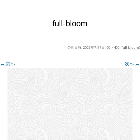
full-bloom
公開日時:
2023年7月7日
400 × 400
(
full-bloom
)
← 前へ
次へ →