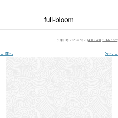
full-bloom
公開日時:
2023年7月7日
400 × 400
(
full-bloom
)
← 前へ
次へ →