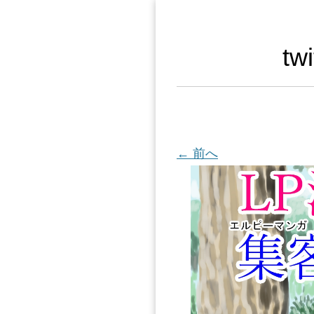
t
← 前へ